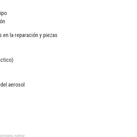
ipo
ión
 en la reparación y piezas
áctico)
 del aerosol