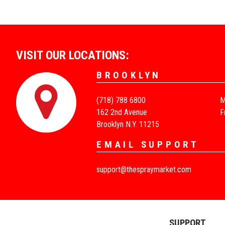
VISIT OUR LOCATIONS:
BROOKLYN
(718) 788 6800
M
162 2nd Avenue
F
Brooklyn N.Y. 11215
EMAIL SUPPORT
support@thespraymarket.com
SUPPORT